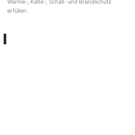
Wärme-, Kälte-, Schall- und Brandschutz
erfüllen.
“
Eine Menge
Altbauten
besitzen
enormes Einsparpotenzial,