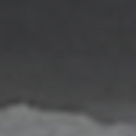
EIN
STARKES
TEAM